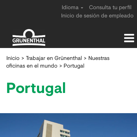
Idioma
Consulta tu perfil
Inicio de sesión de empleado
Portugal
Inicio
>
Trabajar en Grünenthal
>
Nuestras
oficinas en el mundo
> Portugal
Portugal