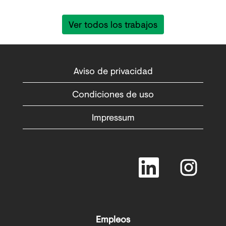
Ver todos los trabajos
Aviso de privacidad
Condiciones de uso
Impressum
S
S
e
e
a
a
b
b
r
r
e
e
e
e
Empleos
n
n