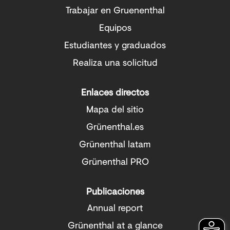
u
u
Trabajar en Gruenenthal
n
n
a
a
Equipos
n
n
u
u
Estudiantes y graduados
e
e
v
v
Realiza una solicitud
a
a
p
p
e
e
Enlaces directos
s
s
t
t
Mapa del sitio
a
a
Grünenthal.es
ñ
ñ
a
a
Grünenthal latam
.
.
Grünenthal PRO
Publicaciones
Annual report
Grünenthal at a glance