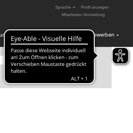
Sprache
Profil anzeigen
Mitarbeiter-Anmeldung
tudierende & AbsolventInnen
Bewerben