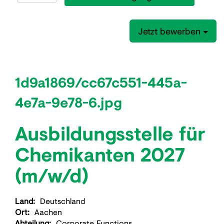
Jetzt bewerben
1d9a1869/cc67c551-445a-
4e7a-9e78-6.jpg
Ausbildungsstelle für
Chemikanten 2027
(m/w/d)
Land:
Deutschland
Ort:
Aachen
Abteilung:
Corporate Functions