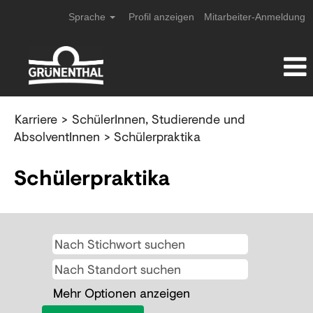
Sprache
Profil anzeigen
Mitarbeiter-Anmeldung
Schuelerpraktikum
Karriere
>
SchülerInnen, Studierende und
und
AbsolventInnen
> Schülerpraktika
Berufsfeld-
Erkundung
Schülerpraktika
Mehr Optionen anzeigen