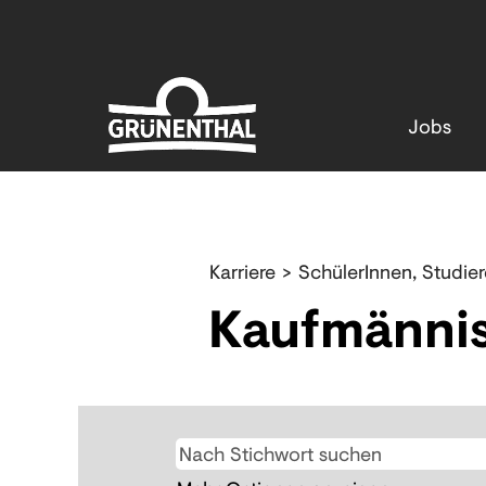
Jobs
Kaufmaennische
Ausbildung
Karriere
>
SchülerInnen, Studie
Kaufmänni