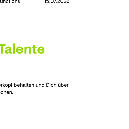
unctions
15.07.2026
Talente
erkopf behalten und Dich über
echen.