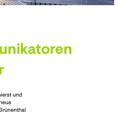
unikatoren
r
ierst und
 neue
Grünenthal