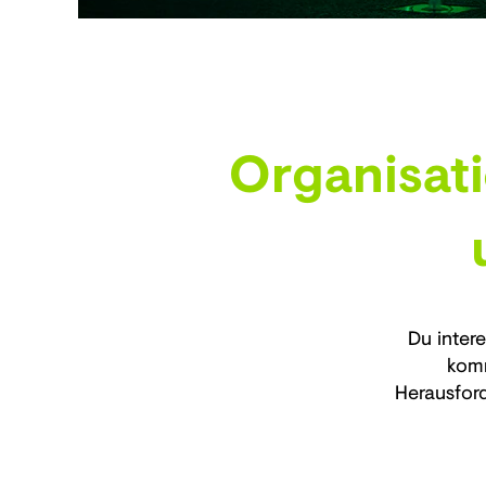
Organisat
Du inter
komm
Herausfor