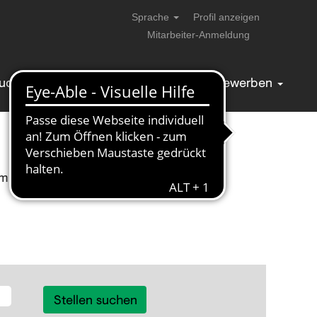
Sprache
Profil anzeigen
Mitarbeiter-Anmeldung
tudierende & AbsolventInnen
Bewerben
um
> Kaufmännische Ausbildung