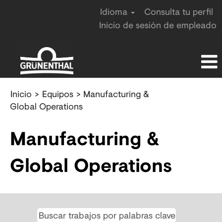
Idioma
Consulta tu perfil
Inicio de sesión de empleado
Production
Inicio
>
Equipos
> Manufacturing &
&
Global Operations
Supply
Chain_es
Manufacturing &
Global Operations