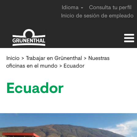
Idioma
Consulta tu perfil
Inicio de sesión de empleado
Ecuador
Inicio
>
Trabajar en Grünenthal
>
Nuestras
oficinas en el mundo
> Ecuador
Ecuador