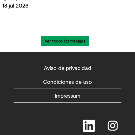
18 jul 2026
Ver todos los trabajos
Aviso de privacidad
Condiciones de uso
Impressum
S
S
e
e
a
a