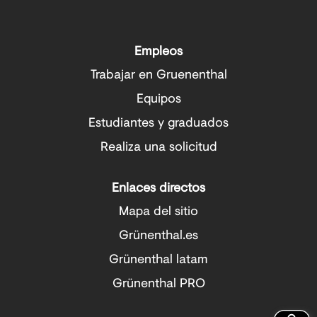
b
b
r
r
e
e
e
e
Empleos
n
n
u
u
Trabajar en Gruenenthal
n
n
a
a
Equipos
n
n
u
u
Estudiantes y graduados
e
e
v
v
Realiza una solicitud
a
a
p
p
e
e
Enlaces directos
s
s
t
t
Mapa del sitio
a
a
Grünenthal.es
ñ
ñ
a
a
Grünenthal latam
.
.
Grünenthal PRO